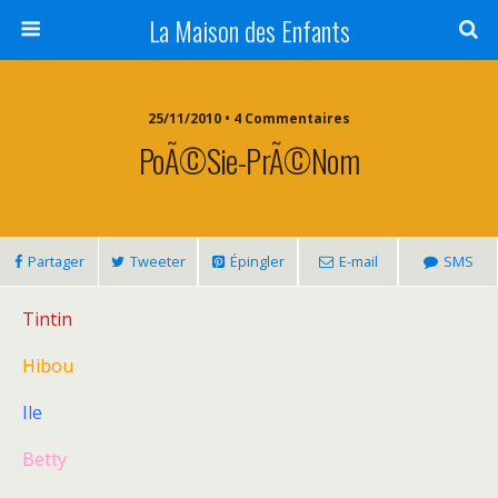
La Maison des Enfants
25/11/2010 • 4 Commentaires
PoÃ©sie-PrÃ©nom
Partager
Tweeter
Épingler
E-mail
SMS
Tintin
Hibou
Ile
Betty