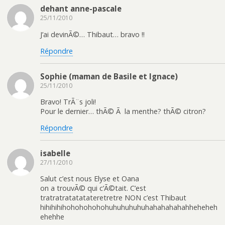
dehant anne-pascale
25/11/2010
J’ai devinÃ©… Thibaut… bravo !!
Répondre
Sophie (maman de Basile et Ignace)
25/11/2010
Bravo! TrÃ¨s joli!
Pour le dernier… thÃ© Ã la menthe? thÃ© citron?
Répondre
isabelle
27/11/2010
Salut c’est nous Elyse et Oana
on a trouvÃ© qui c’Ã©tait. C’est
tratratratatatateretretre NON c’est Thibaut
hihihihihohohohohohuhuhuhuhuhahahahahahheheheh
ehehhe