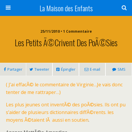
La Maison des Enfants
25/11/2010 • 1 Commentaire
Les Petits Ã©crivent Des PoÃ©sies
Partager
Tweeter
Épingler
E-mail
SMS
( J’ai effacÃ© le commentaire de Virginie…Je vais donc
tenter de me rattraper…)
Les plus jeunes ont inventÃ© des poÃ©sies. Ils ont pu
s’aider de plusieurs dictionnaires diffÃ©rents. les
moyens Ã©taient lÃ aussi en soutien
.