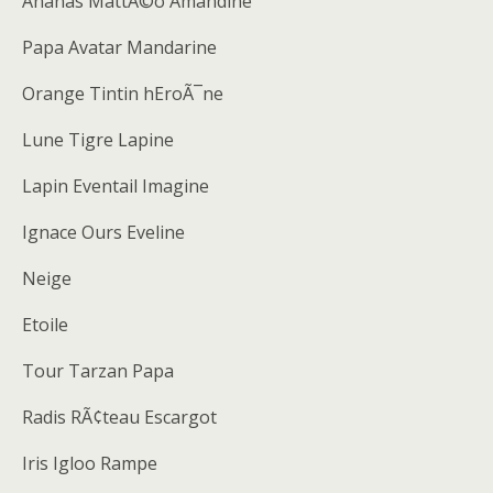
Ananas MattÃ©o Amandine
Papa Avatar Mandarine
Orange Tintin hEroÃ¯ne
Lune Tigre Lapine
Lapin Eventail Imagine
Ignace Ours Eveline
Neige
Etoile
Tour Tarzan Papa
Radis RÃ¢teau Escargot
Iris Igloo Rampe