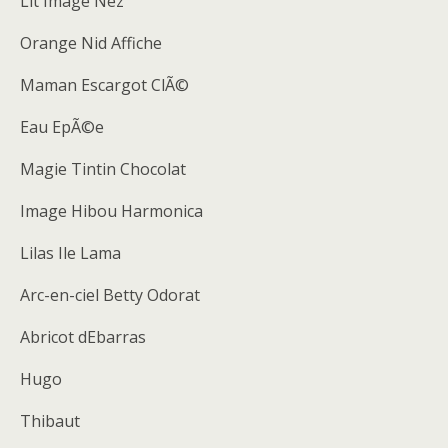
Lit Image Nez
Orange Nid Affiche
Maman Escargot ClÃ©
Eau EpÃ©e
Magie Tintin Chocolat
Image Hibou Harmonica
Lilas Ile Lama
Arc-en-ciel Betty Odorat
Abricot dEbarras
Hugo
Thibaut