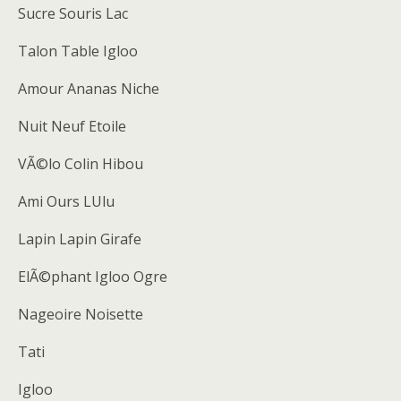
Sucre Souris Lac
Talon Table Igloo
Amour Ananas Niche
Nuit Neuf Etoile
VÃ©lo Colin Hibou
Ami Ours LUlu
Lapin Lapin Girafe
ElÃ©phant Igloo Ogre
Nageoire Noisette
Tati
Igloo