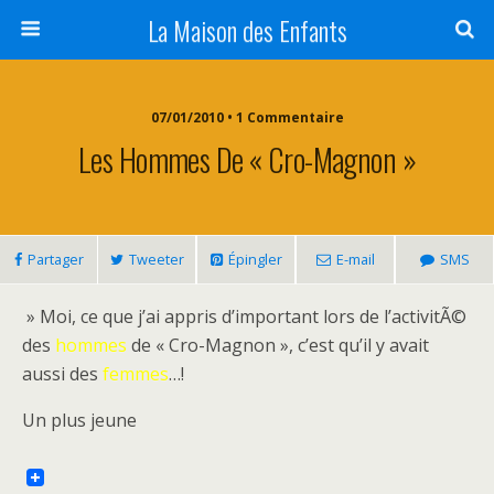
La Maison des Enfants
07/01/2010 • 1 Commentaire
Les Hommes De « Cro-Magnon »
Partager
Tweeter
Épingler
E-mail
SMS
» Moi, ce que j’ai appris d’important lors de l’activitÃ©
des
hommes
de « Cro-Magnon », c’est qu’il y avait
aussi des
femmes
…!
Un plus jeune