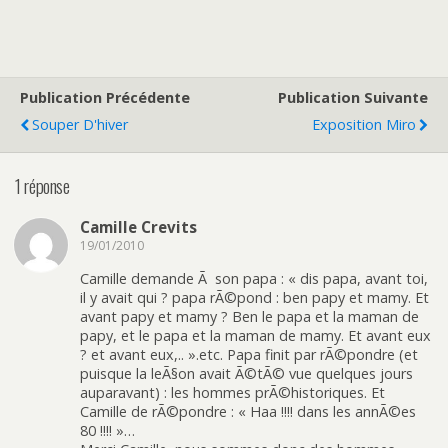
Publication Précédente
Publication Suivante
Souper D'hiver
Exposition Miro
1 réponse
Camille Crevits
19/01/2010
Camille demande Ã son papa : « dis papa, avant toi,
il y avait qui ? papa rÃ©pond : ben papy et mamy. Et
avant papy et mamy ? Ben le papa et la maman de
papy, et le papa et la maman de mamy. Et avant eux
? et avant eux,.. ».etc. Papa finit par rÃ©pondre (et
puisque la leÃ§on avait Ã©tÃ© vue quelques jours
auparavant) : les hommes prÃ©historiques. Et
Camille de rÃ©pondre : « Haa !!!! dans les annÃ©es
80 !!!! »…