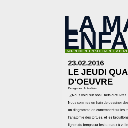
LA M
ENF
APPRENDRE EN SOLIDARITÉ À BUZE
23.02.2016
LE JEUDI QU
D’OEUVRE
Categories:
Actualités
Nous voici sur nos Chefs-d œuvres .
N
ous sommes en train de dessiner des
un diagramme en camembert sur les tr
l’anatomie des tortues, et les brouillo
lignes du temps sur les bateaux à voile