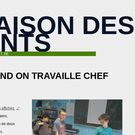
AISON DES
ANTS
T, BE
AND ON TRAVAILLE CHEF
 affiches
:
ains,
ns de deux
s.