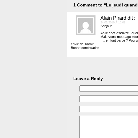
1 Comment to “Le jeudi quand 
Alain Pirard
dit :
24/02/2016 À 10:09
Bonjour,
Ah le chef-d’œuvre : quel
Mais votre message m’en d
…, en font partie ? Pour
envie de savoir.
Bonne continuation
Leave a Reply