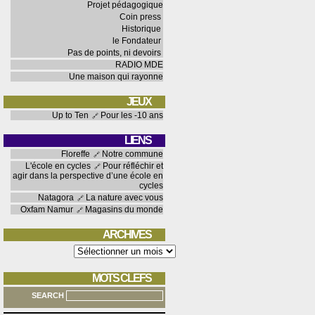
Projet pédagogique
Coin press
Historique
le Fondateur
Pas de points, ni devoirs
RADIO MDE
Une maison qui rayonne
JEUX
Up to Ten
Pour les -10 ans
LIENS
Floreffe
Notre commune
L'école en cycles
Pour réfléchir et
agir dans la perspective d’une école en
cycles
Natagora
La nature avec vous
Oxfam Namur
Magasins du monde
ARCHIVES
Archives
MOTS CLEFS
SEARCH