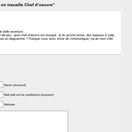
on travaille Chef d’oeuvre”
le belle aventure.
it peu : quel chef d’œuvre est évoqué : je lis qu’une tortue, des bateaux à voile,
quoi un diagramme ? Puisque vous avez envie de communiquer, j’ai de mon côté
Name (required)
Mail (will not be published) (required)
Website