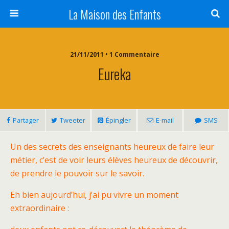
La Maison des Enfants
21/11/2011 • 1 Commentaire
Eureka
Partager
Tweeter
Épingler
E-mail
SMS
Un des secrets des enseignants heureux de faire leur
métier, c’est de voir leurs élèves heureux de découvrir,
de prendre le pouvoir sur le savoir.
Eh bien aujourd’hui, j’ai pu vivre un moment
extraordinaire :