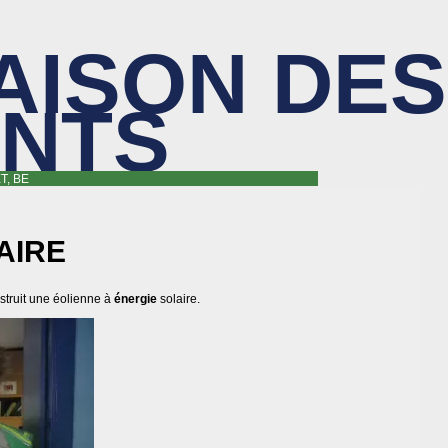
AISON DES
ANTS
T, BE
AIRE
truit une éolienne à
énergie
solaire.