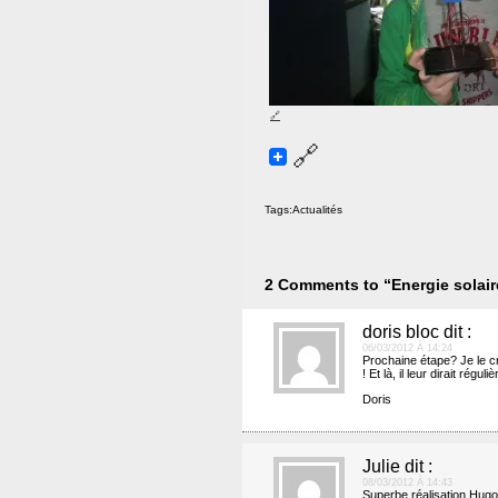
Tags:
Actualités
2 Comments to “Energie solair
doris bloc
dit :
06/03/2012 À 14:24
Prochaine étape? Je le cr
! Et là, il leur dirait ré
Doris
Julie
dit :
08/03/2012 À 14:43
Superbe réalisation Hugo