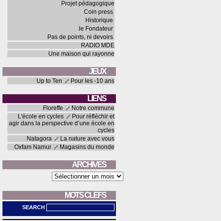
Projet pédagogique
Coin press
Historique
le Fondateur
Pas de points, ni devoirs
RADIO MDE
Une maison qui rayonne
JEUX
Up to Ten
Pour les -10 ans
LIENS
Floreffe
Notre commune
L'école en cycles
Pour réfléchir et
agir dans la perspective d’une école en
cycles
Natagora
La nature avec vous
Oxfam Namur
Magasins du monde
ARCHIVES
Archives
MOTS CLEFS
SEARCH