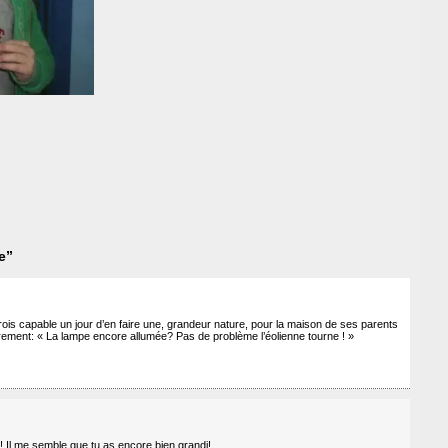
e”
ois capable un jour d’en faire une, grandeur nature, pour la maison de ses parents
gulièrement: « La lampe encore allumée? Pas de problème l’éolienne tourne ! »
! Il me semble que tu as encore bien grandi!