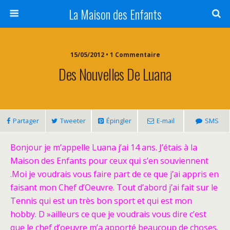
La Maison des Enfants
15/05/2012 • 1 Commentaire
Des Nouvelles De Luana
Partager
Tweeter
Épingler
E-mail
SMS
Bonjour je m’appelle Luana j’ai 14 ans. J’étais à la
Maison des Enfants pour ceux qui s’en souviennent
.Moi je voudrais vous faire part de ce que j’ai appris en
faisant mon Chef d’Oeuvre. Tout d’abord j’ai fait sur le
Tennis qui est un très bon sport et qui est mon
hobby. D »ailleurs ce que je voudrais vous dire c’est
que le chef d’oeuvre m’a apporté beaucoup de choses.