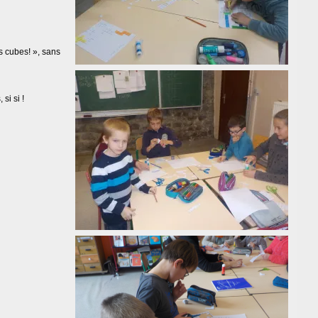
s cubes! », sans
si si !