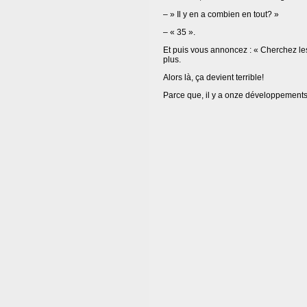
– » Il y en a combien en tout? »
– « 35 ».
Et puis vous annoncez : « Cherchez le
plus.
Alors là, ça devient terrible!
Parce que, il y a onze développements, 