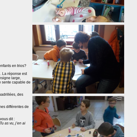
enfants en trios?
. La réponse est
nsigne large,
e sente capable de
uadrillées, des
es différentes de
vous dit :
Tu as vu, j’en ai