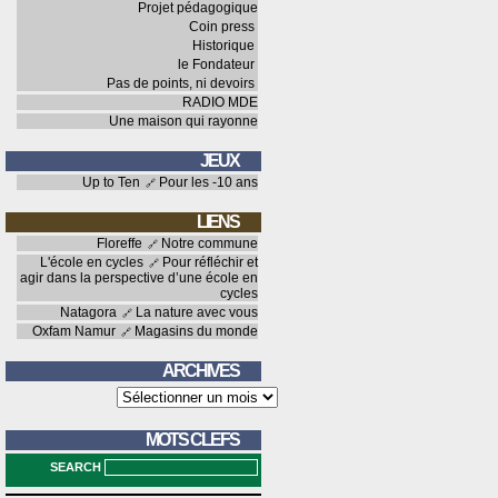
Projet pédagogique
Coin press
Historique
le Fondateur
Pas de points, ni devoirs
RADIO MDE
Une maison qui rayonne
JEUX
Up to Ten
Pour les -10 ans
LIENS
Floreffe
Notre commune
L'école en cycles
Pour réfléchir et
agir dans la perspective d’une école en
cycles
Natagora
La nature avec vous
Oxfam Namur
Magasins du monde
ARCHIVES
Archives
MOTS CLEFS
SEARCH