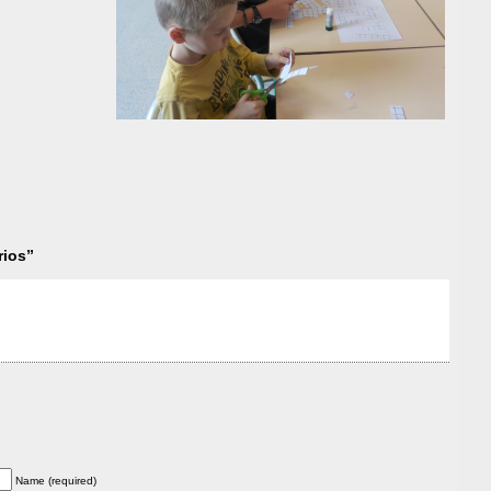
rios”
Name (required)