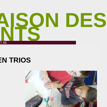
AISON DES
ANTS
T, BE
N TRIOS