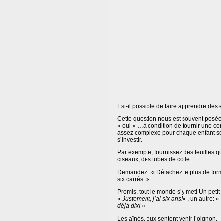
Est-il possible de faire apprendre des 
Cette question nous est souvent posée
« oui » …à condition de fournir une co
assez complexe pour chaque enfant s
s’investir.
Par exemple, fournissez des feuilles q
ciseaux, des tubes de colle.
Demandez : « Détachez le plus de form
six carrés. »
Promis, tout le monde s’y met! Un petit 
«
Justement, j’ai six ans!
« , un autre: «
déjà dix!
»
Les aînés, eux sentent venir l’oignon.