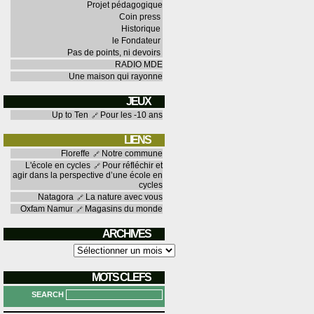
Projet pédagogique
Coin press
Historique
le Fondateur
Pas de points, ni devoirs
RADIO MDE
Une maison qui rayonne
JEUX
Up to Ten
Pour les -10 ans
LIENS
Floreffe
Notre commune
L'école en cycles
Pour réfléchir et
agir dans la perspective d’une école en
cycles
Natagora
La nature avec vous
Oxfam Namur
Magasins du monde
ARCHIVES
Archives
MOTS CLEFS
SEARCH