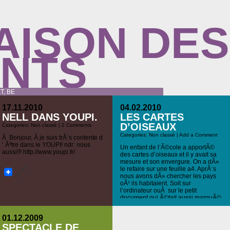
AISON DES
ANTS
T, BE
17.11.2010
04.02.2010
NELL DANS YOUPI.
LES CARTES
D’OISEAUX
Categories: Non classé |
2 Comments
Categories: Non classé |
Add a Comment
Â Bonjour, Â je suis trÃ¨s contente d
‘ Ãªtre dans le YOUPI! ndr: nous
Un enfant de l’Ã©cole a apportÃ©
aussi!!! http://www.youpi.fr/
des cartes d’oiseaux et il y avait sa
mesure et son envergure. On a dÃ»
le refaire sur une feuille a4. AprÃ¨s
nous avons dÃ» chercher les pays
oÃ¹ ils habitaient. Soit sur
l’ordinateur ouÂ sur le petit
document qui Ã©tait aussi marquÃ©
sur la carte. A la fin […]
01.12.2009
SPECTACLE DE