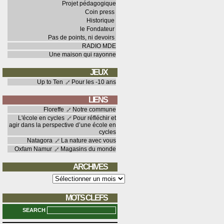
Projet pédagogique
Coin press
Historique
le Fondateur
Pas de points, ni devoirs
RADIO MDE
Une maison qui rayonne
JEUX
Up to Ten
Pour les -10 ans
LIENS
Floreffe
Notre commune
L'école en cycles
Pour réfléchir et
agir dans la perspective d’une école en
cycles
Natagora
La nature avec vous
Oxfam Namur
Magasins du monde
ARCHIVES
Archives
MOTS CLEFS
SEARCH