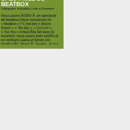
BEATBOX
Categories:
Actualités
|
Add a Comment
Nous avons Ã©tÃ© Ã un spectacle
de beatbox (Vous connaissez le
« beatbox »? C’est des « Boum-
boum », « Tac-tac », « Crr-Crrr »,
« Tss-Tss » et tout Ã§a fait avec la
bouche!) ,nous avons bien aimÃ©,et
en rentrant Luana et Simon ont
beatboxÃ©. Bravo Ã Tanelle , et aux
trois beatboxers… Un lien :
« beatbox.be »