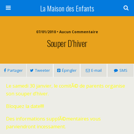
La Maison des Enfants
07/01/2010 • Aucun Commentaire
Souper D’hiver
Partager
Tweeter
Épingler
E-mail
SMS
Le samedi 30 janvier, le comitÃ© de parents organise
son souper d’hiver.
Bloquez la date!!!!
Des informations supplÃ©mentaires vous
parviendront incessament.