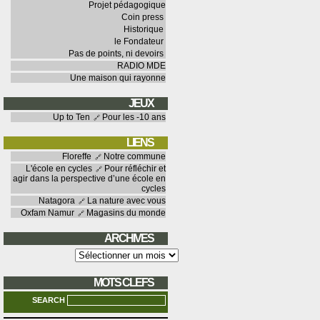
Projet pédagogique
Coin press
Historique
le Fondateur
Pas de points, ni devoirs
RADIO MDE
Une maison qui rayonne
JEUX
Up to Ten
Pour les -10 ans
LIENS
Floreffe
Notre commune
L'école en cycles
Pour réfléchir et
agir dans la perspective d’une école en
cycles
Natagora
La nature avec vous
Oxfam Namur
Magasins du monde
ARCHIVES
Archives
MOTS CLEFS
SEARCH