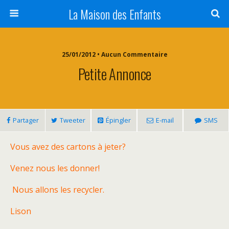
La Maison des Enfants
25/01/2012 • Aucun Commentaire
Petite Annonce
Partager
Tweeter
Épingler
E-mail
SMS
Vous avez des cartons à jeter?
Venez nous les donner!
Nous allons les recycler.
Lison