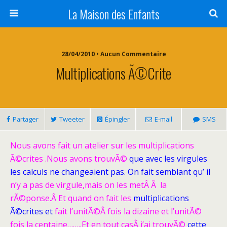
La Maison des Enfants
28/04/2010 • Aucun Commentaire
Multiplications Ã©crite
Partager
Tweeter
Épingler
E-mail
SMS
Nous avons fait un atelier sur les multiplications
Ã©crites
.Nous avons trouvÃ©
que avec les virgules
les calculs ne changeaient pas. On fait semblant qu’ il
n’y a pas de virgule,mais on les metÂ Ã la
rÃ©ponse.Â Et quand on fait les
multiplications
Ã©crites
et
fait l’unitÃ©Â fois la dizaine et l’unitÃ©
fois la centaine……..Et en
tout casÂ j’ai trouvÃ©
cette