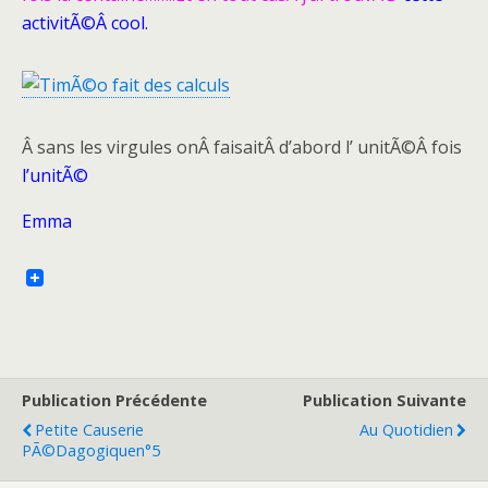
activitÃ©Â cool.
Â sans les virgules onÂ faisaitÂ d’abord l’ unitÃ©Â fois
l’unitÃ©
Emma
Publication Précédente
Publication Suivante
Petite Causerie
Au Quotidien
PÃ©dagogiquen°5