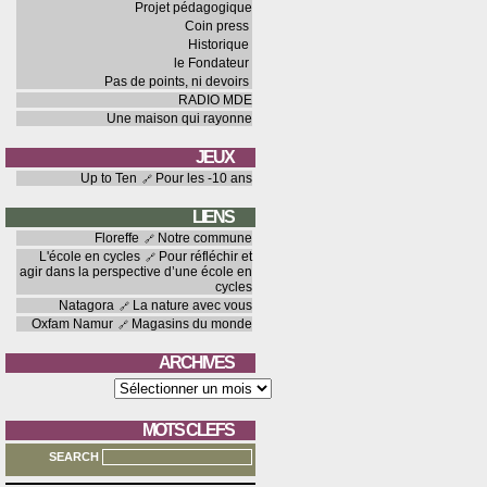
Projet pédagogique
Coin press
Historique
le Fondateur
Pas de points, ni devoirs
RADIO MDE
Une maison qui rayonne
JEUX
Up to Ten
Pour les -10 ans
LIENS
Floreffe
Notre commune
L'école en cycles
Pour réfléchir et
agir dans la perspective d’une école en
cycles
Natagora
La nature avec vous
Oxfam Namur
Magasins du monde
ARCHIVES
Archives
MOTS CLEFS
SEARCH