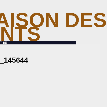
AISON DES
ANTS
T, BE
_145644