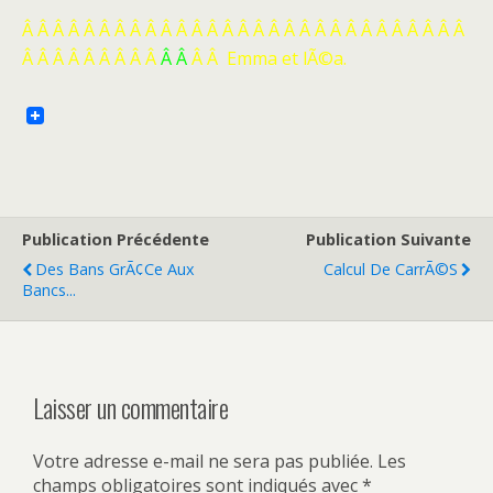
Â Â Â Â Â Â Â Â Â Â Â Â Â Â Â Â Â Â Â Â Â Â Â Â Â Â Â Â Â
Â Â Â Â Â Â Â Â Â
Â Â
Â Â Emma et lÃ©a.
Publication Précédente
Publication Suivante
Des Bans GrÃ¢ce Aux
Calcul De CarrÃ©s
Bancs...
Laisser un commentaire
Votre adresse e-mail ne sera pas publiée.
Les
champs obligatoires sont indiqués avec
*