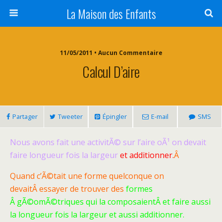
La Maison des Enfants
11/05/2011 • Aucun Commentaire
Calcul D’aire
Partager
Tweeter
Épingler
E-mail
SMS
Nous avons fait une activitÃ© sur l’aire oÃ¹ on devait
faire longueur fois la largeur
et additionner.
Â
Quand c’Ã©tait une forme quelconque on
devaitÂ essayer de trouver des
form
es
Â gÃ©omÃ©triques qui la composaientÂ et faire aussi
la longueur fois la largeur et aussi
additionner.