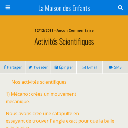
La Maison des Enfants
12/12/2011 • Aucun Commentaire
Activités Scientifiques
Partager
Tweeter
Épingler
E-mail
SMS
Nos activités scientifiques
1) Mécano : créez un mouvement
mécanique.
Nous avons créé une catapulte en
essayant de trouver l’ angle exact pour que la balle